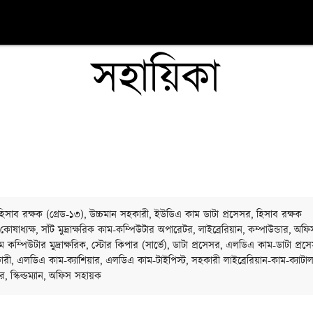
সহায়িকা
ট, হিসাব রক্ষক (গ্রেড-১৩), উচ্চমান সহকারী, ইউডিএ কাম ডাটা প্রসেসর, হিসাব রক্ষক
 কোষাধ্যক্ষ, সাঁট মুদ্রাক্ষরিক কাম-কম্পিউটার অপারেটর, লাইব্রেরিয়ান, কম্পাউন্ডার, অফি
 কম্পিউটার মুদ্রাক্ষরিক, স্টোর কিপার (সার্ভে), ডাটা প্রসেসর, এলডিএ কাম-ডাটা প্রস
রী, এলডিএ কাম-ক্যাশিয়ার, এলডিএ কাম-টাইপিস্ট, সহকারী লাইব্রেরিয়ান-কাম-ক্যাটাল
র, স্কিল্ডম্যান, অফিস সহায়ক