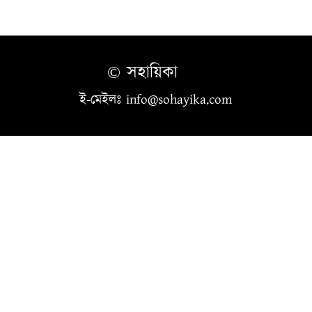
© সহায়িকা
ই-মেইলঃ info@sohayika.com