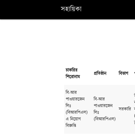
সহায়িকা
চাকরির
প্রতিষ্ঠান
বিভাগ
শিরোনাম
বি-আর
পাওয়ারজেন
বি-আর
লিঃ
পাওয়ারজেন
সরকারি
(বিআরপিএল)
লিঃ
এ নিয়োগ
(বিআরপিএল)
বিজ্ঞপ্তি