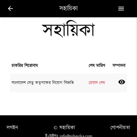
সহায়িকা
arrow_back
menu
সহায়িকা
চাকরির শিরোনাম
শেষ তারিখ
সম্পাদনা
visibility
বাংলাদেশ সেতু কতৃপক্ষের নিয়োগ বিজ্ঞপ্তি
মেয়াদ শেষ
লগইন
© সহায়িকা
গোপনীয়তা
ই-মেইলঃ info@sohayika.com