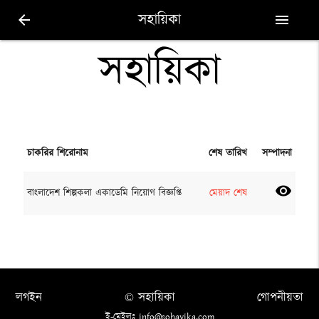
সহায়িকা
arrow_back
menu
সহায়িকা
চাকরির শিরোনাম
শেষ তারিখ
সম্পাদনা
visibility
বাংলাদেশ শিল্পকলা একাডেমি নিয়োগ বিজ্ঞপ্তি
মেয়াদ শেষ
লগইন
© সহায়িকা
গোপনীয়তা
ই-মেইলঃ info@sohayika.com