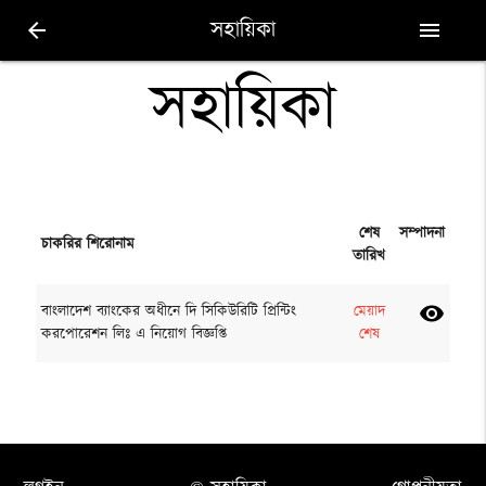
সহায়িকা
arrow_back
menu
সহায়িকা
শেষ
সম্পাদনা
চাকরির শিরোনাম
তারিখ
বাংলাদেশ ব্যাংকের অধীনে দি সিকিউরিটি প্রিন্টিং
মেয়াদ
visibility
করপোরেশন লিঃ এ নিয়োগ বিজ্ঞপ্তি
শেষ