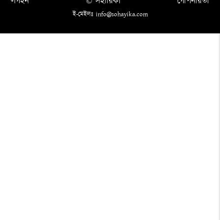
লগইন
© সহায়িকা
গোপনীয়তা
ই-মেইলঃ info@sohayika.com