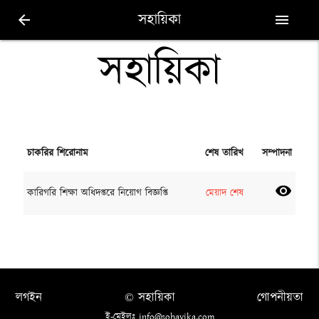
সহায়িকা
arrow_back
menu
সহায়িকা
চাকরির শিরোনাম
শেষ তারিখ
সম্পাদনা
visibility
কারিগরি শিক্ষা অধিদপ্তরে নিয়োগ বিজ্ঞপ্তি
মেয়াদ শেষ
লগইন
© সহায়িকা
গোপনীয়তা
ই-মেইলঃ info@sohayika.com