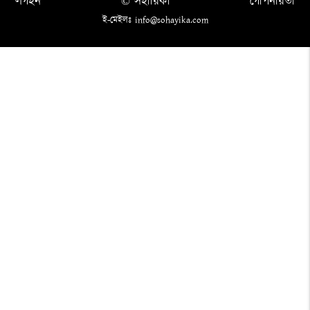
লগইন
© সহায়িকা
গোপনীয়তা
ই-মেইলঃ info@sohayika.com