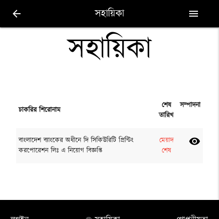
সহায়িকা
arrow_back
menu
সহায়িকা
শেষ
সম্পাদনা
চাকরির শিরোনাম
তারিখ
বাংলাদেশ ব্যাংকের অধীনে দি সিকিউরিটি প্রিন্টিং
মেয়াদ
visibility
করপোরেশন লিঃ এ নিয়োগ বিজ্ঞপ্তি
শেষ