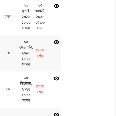
২২
২৩
visibility
জুলাই,
আগস্ট,
ঢাকা
২০২৬
২০২৬
১০:০০
০৫:০০
সকাল
সন্ধ্যা
০৯
visibility
ফেব্রুয়ারি,
মেয়াদ
ঢাকা
২০২৬
শেষ
১০:০০
সকাল
১০
visibility
ডিসেম্বর,
মেয়াদ
ঢাকা
২০২৫
শেষ
১০:০০
সকাল
visibility