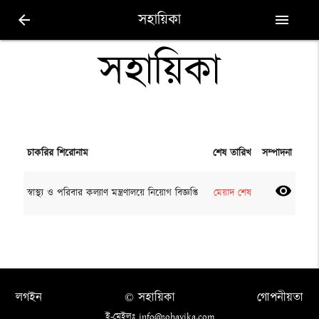
সহায়িকা
arrow_back
menu
সহায়িকা
চাকরির শিরোনাম
শেষ তারিখ
সম্পাদনা
visibility
স্বাস্থ্য ও পরিবার কল্যাণ মন্ত্রণালয়ে নিয়োগ বিজ্ঞপ্তি
মেয়াদ শেষ
লগইন
© সহায়িকা
গোপনীয়তা
ই-মেইলঃ info@sohayika.com