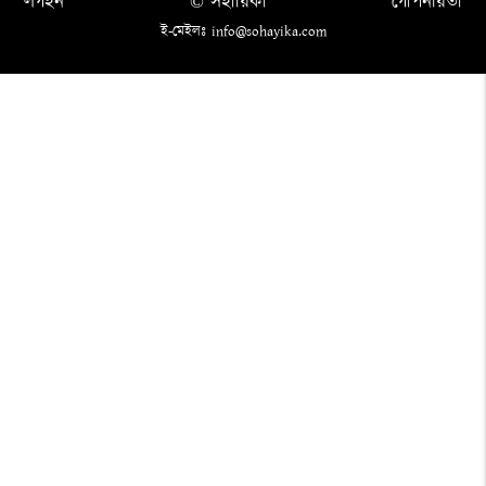
লগইন
© সহায়িকা
গোপনীয়তা
ই-মেইলঃ info@sohayika.com