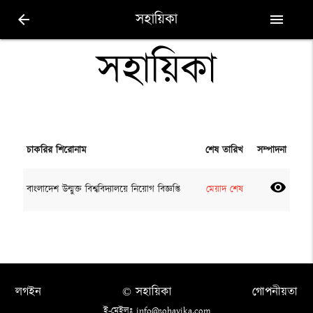
সহায়িকা
arrow_back
menu
সহায়িকা
চাকরির শিরোনাম
শেষ তারিখ
সম্পাদনা
visibility
বাংলাদেশ উন্মুক্ত বিশ্ববিদ্যালয়ে নিয়োগ বিজ্ঞপ্তি
মেয়াদ শেষ
লগইন
© সহায়িকা
গোপনীয়তা
ই-মেইলঃ info@sohayika.com