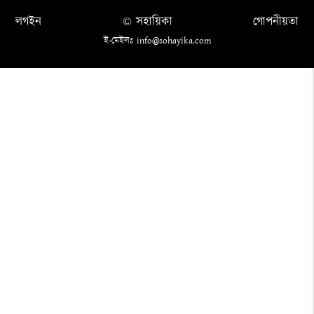
লগইন
© সহায়িকা
গোপনীয়তা
ই-মেইলঃ info@sohayika.com