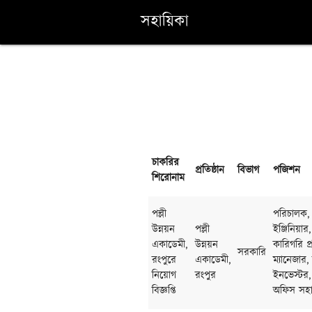
সহায়িকা
চাকরির
প্রতিষ্ঠান
বিভাগ
পজিশন
শিরোনাম
পল্লী
পরিচালক, 
উন্নয়ন
পল্লী
ইঞ্জিনিয়া
একাডেমী,
উন্নয়ন
কারিগরি প্
সরকারি
রংপুরে
একাডেমী,
ম্যানেজার
নিয়োগ
রংপুর
ইনভেস্টর,
বিজ্ঞপ্তি
অফিস সহ