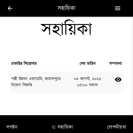
সহায়িকা
arrow_back
menu
সহায়িকা
চাকরির শিরোনাম
শেষ তারিখ
সম্পাদনা
পল্লী উন্নয়ন একাডেমি, জামালপুরে
০৮ আগস্ট, ২০২৬
visibility
নিয়োগ বিজ্ঞপ্তি
০৫:০০ সকাল
লগইন
© সহায়িকা
গোপনীয়তা