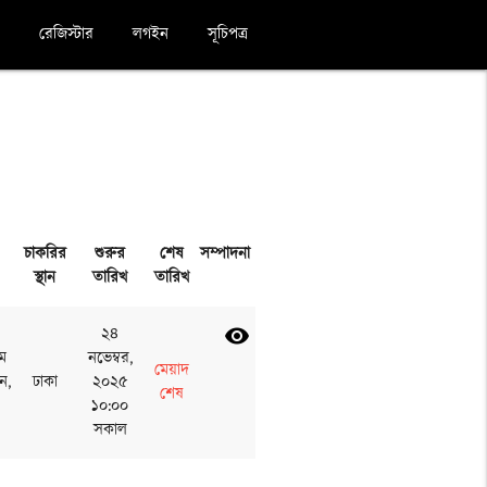
রেজিস্টার
লগইন
সূচিপত্র
চাকরির
শুরুর
শেষ
সম্পাদনা
স্থান
তারিখ
তারিখ
২৪
visibility
ম
নভেম্বর,
মেয়াদ
ন,
ঢাকা
২০২৫
শেষ
১০:০০
সকাল