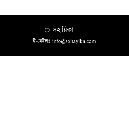
© সহায়িকা
ই-মেইলঃ info@sohayika.com