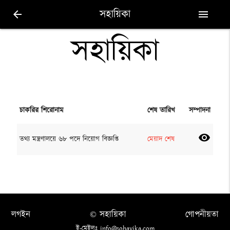
সহায়িকা
arrow_back
menu
সহায়িকা
চাকরির শিরোনাম
শেষ তারিখ
সম্পাদনা
visibility
তথ্য মন্ত্রণালয়ে ৬৮ পদে নিয়োগ বিজ্ঞপ্তি
মেয়াদ শেষ
লগইন
© সহায়িকা
গোপনীয়তা
ই-মেইলঃ info@sohayika.com