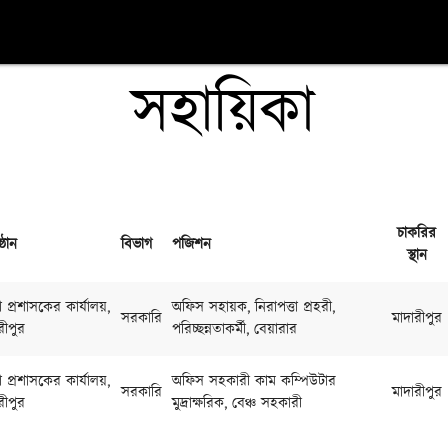
সহায়িকা
চাকরির
ষ্ঠান
বিভাগ
পজিশন
স্থান
 প্রশাসকের কার্যালয়,
অফিস সহায়ক, নিরাপত্তা প্রহরী,
সরকারি
মাদারীপুর
রীপুর
পরিচ্ছন্নতাকর্মী, বেয়ারার
 প্রশাসকের কার্যালয়,
অফিস সহকারী কাম কম্পিউটার
সরকারি
মাদারীপুর
রীপুর
মুদ্রাক্ষরিক, বেঞ্চ সহকারী