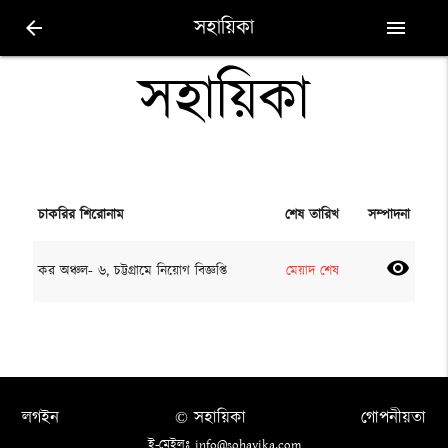
সহায়িকা
arrow_back
menu
সহায়িকা
চাকরির শিরোনাম
শেষ তারিখ
সম্পাদনা
visibility
কর অঞ্চল- ৬, চট্টগ্রামে নিয়োগ বিজ্ঞপ্তি
মেয়াদ শেষ
লগইন
© সহায়িকা
গোপনীয়তা
ই-মেইলঃ info@sohayika.com